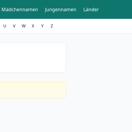
Mädchennamen
Jungennamen
Länder
U
V
W
X
Y
Z