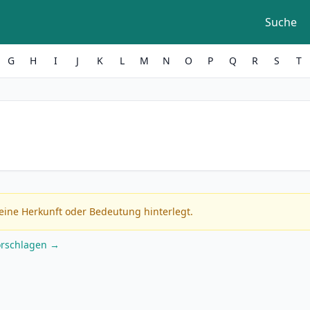
Suche
G
H
I
J
K
L
M
N
O
P
Q
R
S
T
eine Herkunft oder Bedeutung hinterlegt.
orschlagen →