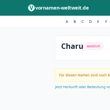
Zum Inhalt springen
vornamen-weltweit.de
A
B
C
D
E
F
Charu
weiblich
Für diesen Namen sind noch k
Jetzt Herkunft oder Bedeutung v