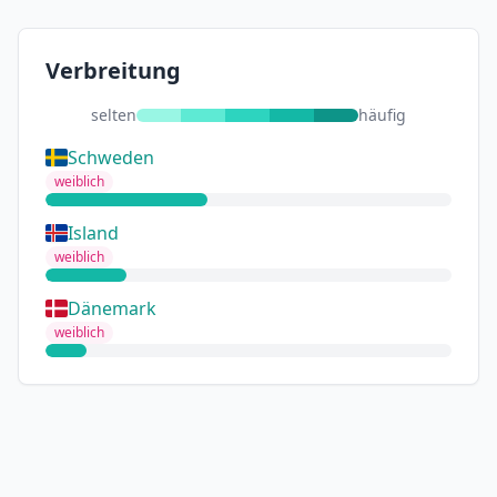
Verbreitung
selten
häufig
Schweden
weiblich
Island
weiblich
Dänemark
weiblich