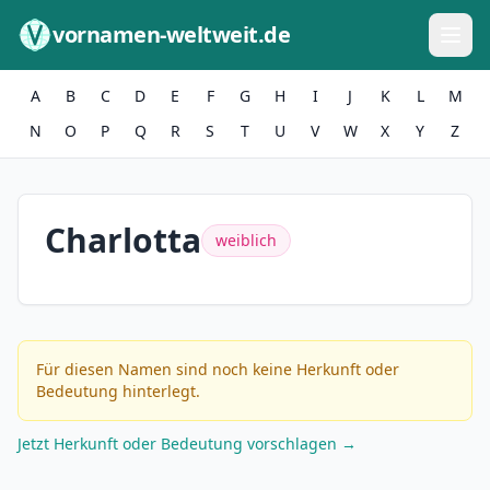
Zum Inhalt springen
vornamen-weltweit.de
A
B
C
D
E
F
G
H
I
J
K
L
M
N
O
P
Q
R
S
T
U
V
W
X
Y
Z
Charlotta
weiblich
Für diesen Namen sind noch keine Herkunft oder
Bedeutung hinterlegt.
Jetzt Herkunft oder Bedeutung vorschlagen →