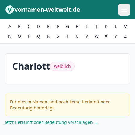
Zum Inhalt springen
vornamen-weltweit.de
A
B
C
D
E
F
G
H
I
J
K
L
M
N
O
P
Q
R
S
T
U
V
W
X
Y
Z
Charlott
weiblich
Für diesen Namen sind noch keine Herkunft oder
Bedeutung hinterlegt.
Jetzt Herkunft oder Bedeutung vorschlagen →