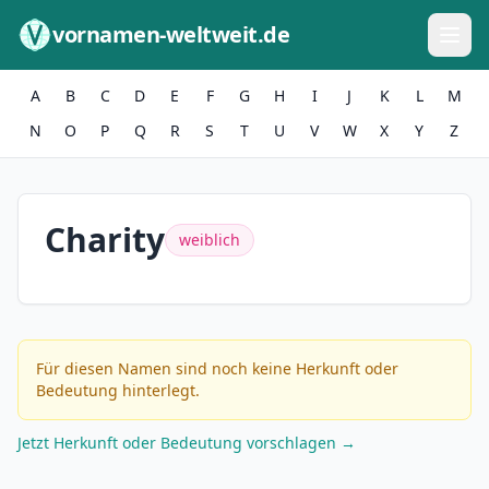
Zum Inhalt springen
vornamen-weltweit.de
A
B
C
D
E
F
G
H
I
J
K
L
M
N
O
P
Q
R
S
T
U
V
W
X
Y
Z
Charity
weiblich
Für diesen Namen sind noch keine Herkunft oder
Bedeutung hinterlegt.
Jetzt Herkunft oder Bedeutung vorschlagen →