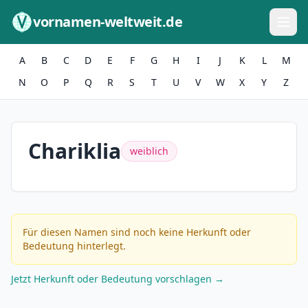
Zum Inhalt springen
vornamen-weltweit.de
A
B
C
D
E
F
G
H
I
J
K
L
M
N
O
P
Q
R
S
T
U
V
W
X
Y
Z
Chariklia
weiblich
Für diesen Namen sind noch keine Herkunft oder
Bedeutung hinterlegt.
Jetzt Herkunft oder Bedeutung vorschlagen →