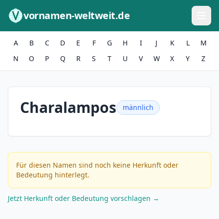
Zum Inhalt springen
vornamen-weltweit.de
A
B
C
D
E
F
G
H
I
J
K
L
M
N
O
P
Q
R
S
T
U
V
W
X
Y
Z
Charalampos
männlich
Für diesen Namen sind noch keine Herkunft oder
Bedeutung hinterlegt.
Jetzt Herkunft oder Bedeutung vorschlagen →