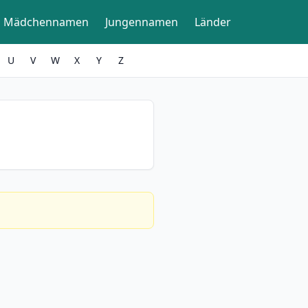
Mädchennamen
Jungennamen
Länder
U
V
W
X
Y
Z