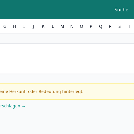
Suche
G
H
I
J
K
L
M
N
O
P
Q
R
S
T
eine Herkunft oder Bedeutung hinterlegt.
orschlagen →