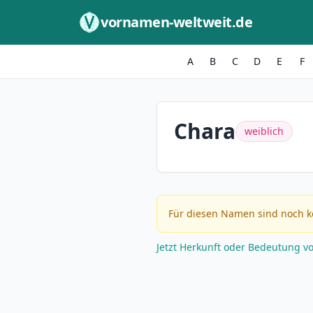
Zum Inhalt springen
vornamen-weltweit.de
A
B
C
D
E
F
Chara
weiblich
Für diesen Namen sind noch k
Jetzt Herkunft oder Bedeutung v