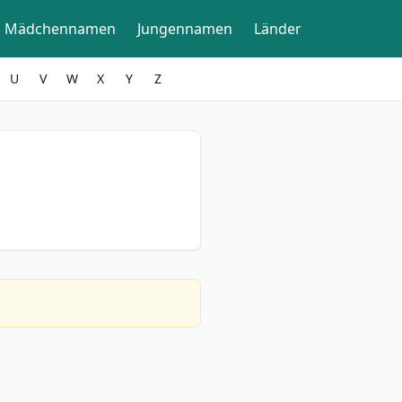
Mädchennamen
Jungennamen
Länder
U
V
W
X
Y
Z