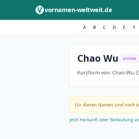
Zum Inhalt springen
vornamen-weltweit.de
A
B
C
D
E
F
Chao Wu
unisex
Kurzform von:
Chao-Wu, 
Für diesen Namen sind noch k
Jetzt Herkunft oder Bedeutung v