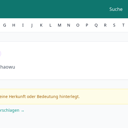
Suche
G
H
I
J
K
L
M
N
O
P
Q
R
S
T
Chaowu
eine Herkunft oder Bedeutung hinterlegt.
orschlagen →