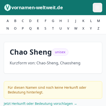
Zum Inhalt springen
vornamen-weltweit.de
A
B
C
D
E
F
G
H
I
J
K
L
M
N
O
P
Q
R
S
T
U
V
W
X
Y
Z
Chao Sheng
unisex
Kurzform von:
Chao-Sheng, Chaosheng
Für diesen Namen sind noch keine Herkunft oder
Bedeutung hinterlegt.
Jetzt Herkunft oder Bedeutung vorschlagen →