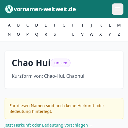
Zum Inhalt springen
vornamen-weltweit.de
A
B
C
D
E
F
G
H
I
J
K
L
M
N
O
P
Q
R
S
T
U
V
W
X
Y
Z
Chao Hui
unisex
Kurzform von:
Chao-Hui, Chaohui
Für diesen Namen sind noch keine Herkunft oder
Bedeutung hinterlegt.
Jetzt Herkunft oder Bedeutung vorschlagen →