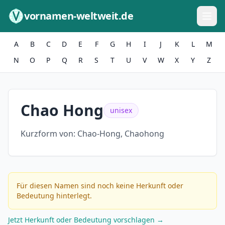
Zum Inhalt springen
vornamen-weltweit.de
A
B
C
D
E
F
G
H
I
J
K
L
M
N
O
P
Q
R
S
T
U
V
W
X
Y
Z
Chao Hong
unisex
Kurzform von:
Chao-Hong, Chaohong
Für diesen Namen sind noch keine Herkunft oder
Bedeutung hinterlegt.
Jetzt Herkunft oder Bedeutung vorschlagen →