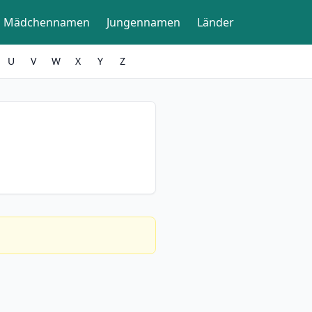
Mädchennamen
Jungennamen
Länder
U
V
W
X
Y
Z