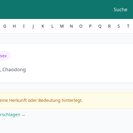
Suche
G
H
I
J
K
L
M
N
O
P
Q
R
S
T
sex
, Chaodong
eine Herkunft oder Bedeutung hinterlegt.
orschlagen →