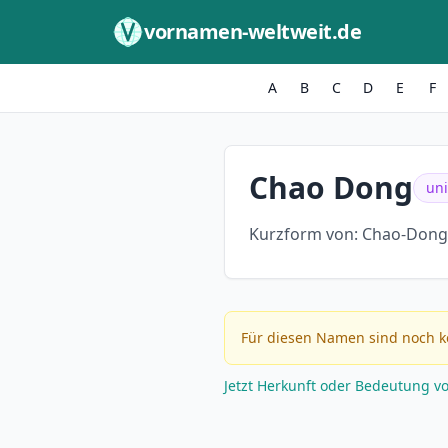
Zum Inhalt springen
vornamen-weltweit.de
A
B
C
D
E
F
Chao Dong
uni
Kurzform von:
Chao-Dong
Für diesen Namen sind noch k
Jetzt Herkunft oder Bedeutung v