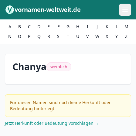
Zum Inhalt springen
vornamen-weltweit.de
A
B
C
D
E
F
G
H
I
J
K
L
M
N
O
P
Q
R
S
T
U
V
W
X
Y
Z
Chanya
weiblich
Für diesen Namen sind noch keine Herkunft oder
Bedeutung hinterlegt.
Jetzt Herkunft oder Bedeutung vorschlagen →