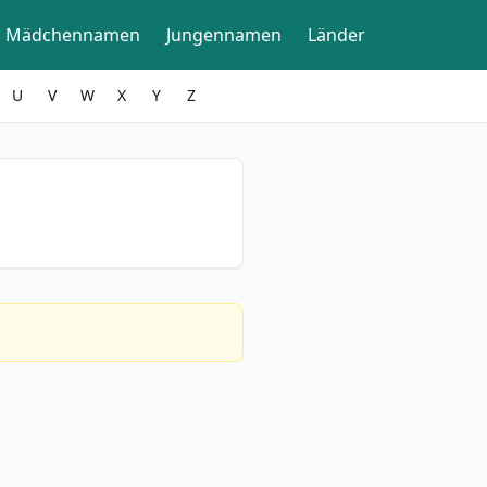
Mädchennamen
Jungennamen
Länder
U
V
W
X
Y
Z