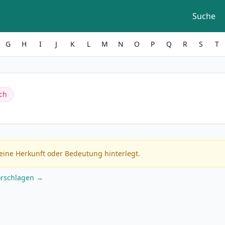
Suche
G
H
I
J
K
L
M
N
O
P
Q
R
S
T
ch
eine Herkunft oder Bedeutung hinterlegt.
orschlagen →