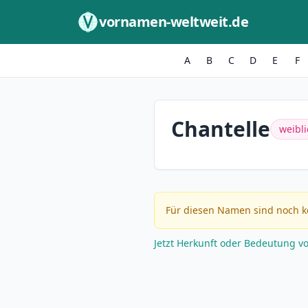
Zum Inhalt springen
vornamen-weltweit.de
A
B
C
D
E
F
Chantelle
weibli
Für diesen Namen sind noch k
Jetzt Herkunft oder Bedeutung v