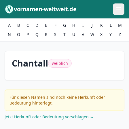
Zum Inhalt springen
vornamen-weltweit.de
A
B
C
D
E
F
G
H
I
J
K
L
M
N
O
P
Q
R
S
T
U
V
W
X
Y
Z
Chantall
weiblich
Für diesen Namen sind noch keine Herkunft oder
Bedeutung hinterlegt.
Jetzt Herkunft oder Bedeutung vorschlagen →