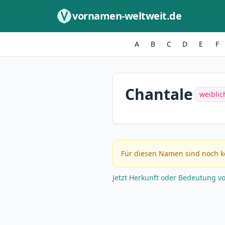
Zum Inhalt springen
vornamen-weltweit.de
A
B
C
D
E
F
Chantale
weiblic
Für diesen Namen sind noch k
Jetzt Herkunft oder Bedeutung v