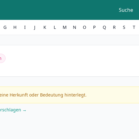
Suche
G
H
I
J
K
L
M
N
O
P
Q
R
S
T
h
eine Herkunft oder Bedeutung hinterlegt.
orschlagen →