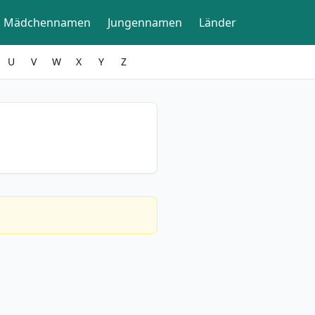
Mädchennamen
Jungennamen
Länder
U
V
W
X
Y
Z