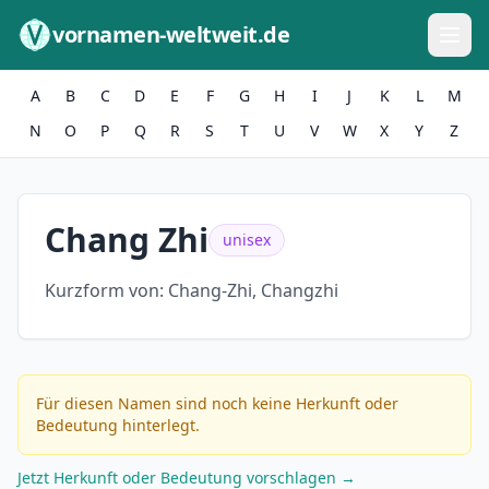
Zum Inhalt springen
vornamen-weltweit.de
A
B
C
D
E
F
G
H
I
J
K
L
M
N
O
P
Q
R
S
T
U
V
W
X
Y
Z
Chang Zhi
unisex
Kurzform von:
Chang-Zhi, Changzhi
Für diesen Namen sind noch keine Herkunft oder
Bedeutung hinterlegt.
Jetzt Herkunft oder Bedeutung vorschlagen →