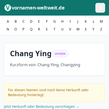
Zum Inhalt springen
vornamen-weltweit.de
A
B
C
D
E
F
G
H
I
J
K
L
M
N
O
P
Q
R
S
T
U
V
W
X
Y
Z
Chang Ying
unisex
Kurzform von:
Chang-Ying, Changying
Für diesen Namen sind noch keine Herkunft oder
Bedeutung hinterlegt.
Jetzt Herkunft oder Bedeutung vorschlagen →