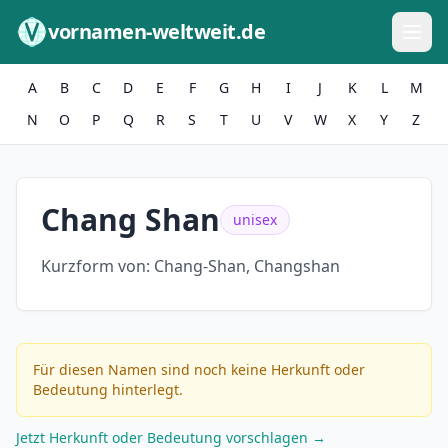
Zum Inhalt springen
vornamen-weltweit.de
A
B
C
D
E
F
G
H
I
J
K
L
M
N
O
P
Q
R
S
T
U
V
W
X
Y
Z
Chang Shan
unisex
Kurzform von:
Chang-Shan, Changshan
Für diesen Namen sind noch keine Herkunft oder
Bedeutung hinterlegt.
Jetzt Herkunft oder Bedeutung vorschlagen →