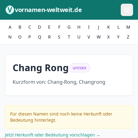
Zum Inhalt springen
vornamen-weltweit.de
A
B
C
D
E
F
G
H
I
J
K
L
M
N
O
P
Q
R
S
T
U
V
W
X
Y
Z
Chang Rong
unisex
Kurzform von:
Chang-Rong, Changrong
Für diesen Namen sind noch keine Herkunft oder
Bedeutung hinterlegt.
Jetzt Herkunft oder Bedeutung vorschlagen →