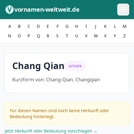
Zum Inhalt springen
vornamen-weltweit.de
A
B
C
D
E
F
G
H
I
J
K
L
M
N
O
P
Q
R
S
T
U
V
W
X
Y
Z
Chang Qian
unisex
Kurzform von:
Chang-Qian, Changqian
Für diesen Namen sind noch keine Herkunft oder
Bedeutung hinterlegt.
Jetzt Herkunft oder Bedeutung vorschlagen →