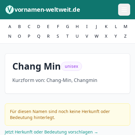
Zum Inhalt springen
vornamen-weltweit.de
A
B
C
D
E
F
G
H
I
J
K
L
M
N
O
P
Q
R
S
T
U
V
W
X
Y
Z
Chang Min
unisex
Kurzform von:
Chang-Min, Changmin
Für diesen Namen sind noch keine Herkunft oder
Bedeutung hinterlegt.
Jetzt Herkunft oder Bedeutung vorschlagen →