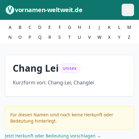
Zum Inhalt springen
vornamen-weltweit.de
A
B
C
D
E
F
G
H
I
J
K
L
M
N
O
P
Q
R
S
T
U
V
W
X
Y
Z
Chang Lei
unisex
Kurzform von:
Chang-Lei, Changlei
Für diesen Namen sind noch keine Herkunft oder
Bedeutung hinterlegt.
Jetzt Herkunft oder Bedeutung vorschlagen →