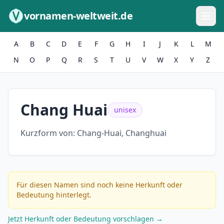
Zum Inhalt springen
vornamen-weltweit.de
A
B
C
D
E
F
G
H
I
J
K
L
M
N
O
P
Q
R
S
T
U
V
W
X
Y
Z
Chang Huai
unisex
Kurzform von:
Chang-Huai, Changhuai
Für diesen Namen sind noch keine Herkunft oder
Bedeutung hinterlegt.
Jetzt Herkunft oder Bedeutung vorschlagen →