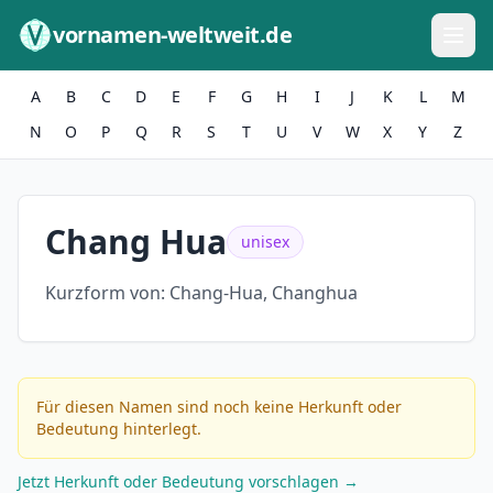
Zum Inhalt springen
vornamen-weltweit.de
A
B
C
D
E
F
G
H
I
J
K
L
M
N
O
P
Q
R
S
T
U
V
W
X
Y
Z
Chang Hua
unisex
Kurzform von:
Chang-Hua, Changhua
Für diesen Namen sind noch keine Herkunft oder
Bedeutung hinterlegt.
Jetzt Herkunft oder Bedeutung vorschlagen →