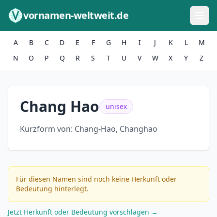
Zum Inhalt springen
vornamen-weltweit.de
A
B
C
D
E
F
G
H
I
J
K
L
M
N
O
P
Q
R
S
T
U
V
W
X
Y
Z
Chang Hao
unisex
Kurzform von:
Chang-Hao, Changhao
Für diesen Namen sind noch keine Herkunft oder
Bedeutung hinterlegt.
Jetzt Herkunft oder Bedeutung vorschlagen →