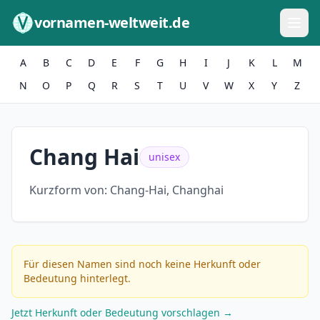
Zum Inhalt springen
vornamen-weltweit.de
A
B
C
D
E
F
G
H
I
J
K
L
M
N
O
P
Q
R
S
T
U
V
W
X
Y
Z
Chang Hai
unisex
Kurzform von:
Chang-Hai, Changhai
Für diesen Namen sind noch keine Herkunft oder
Bedeutung hinterlegt.
Jetzt Herkunft oder Bedeutung vorschlagen →