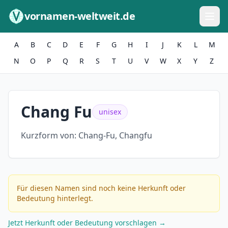
Zum Inhalt springen
vornamen-weltweit.de
A
B
C
D
E
F
G
H
I
J
K
L
M
N
O
P
Q
R
S
T
U
V
W
X
Y
Z
Chang Fu
unisex
Kurzform von:
Chang-Fu, Changfu
Für diesen Namen sind noch keine Herkunft oder
Bedeutung hinterlegt.
Jetzt Herkunft oder Bedeutung vorschlagen →