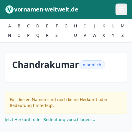
Zum Inhalt springen
vornamen-weltweit.de
A
B
C
D
E
F
G
H
I
J
K
L
M
N
O
P
Q
R
S
T
U
V
W
X
Y
Z
Chandrakumar
männlich
Für diesen Namen sind noch keine Herkunft oder
Bedeutung hinterlegt.
Jetzt Herkunft oder Bedeutung vorschlagen →