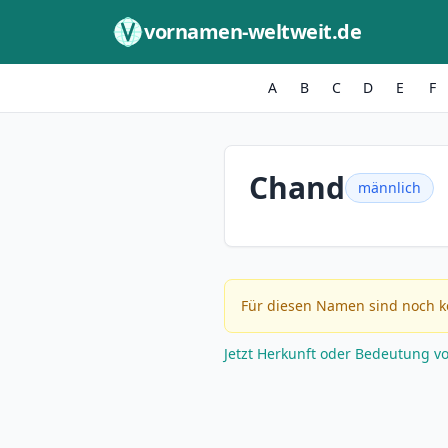
Zum Inhalt springen
vornamen-weltweit.de
A
B
C
D
E
F
Chand
männlich
Für diesen Namen sind noch k
Jetzt Herkunft oder Bedeutung v