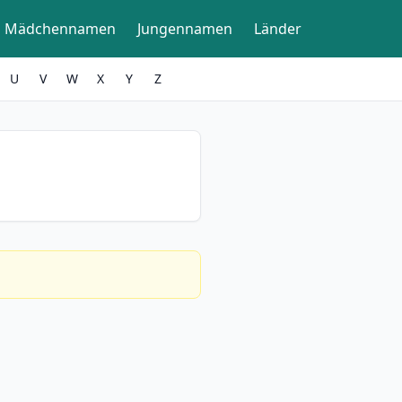
Mädchennamen
Jungennamen
Länder
U
V
W
X
Y
Z