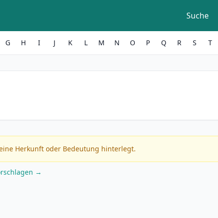
Suche
G
H
I
J
K
L
M
N
O
P
Q
R
S
T
eine Herkunft oder Bedeutung hinterlegt.
orschlagen →