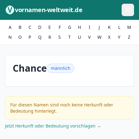
Zum Inhalt springen
vornamen-weltweit.de
A
B
C
D
E
F
G
H
I
J
K
L
M
N
O
P
Q
R
S
T
U
V
W
X
Y
Z
Chance
männlich
Für diesen Namen sind noch keine Herkunft oder
Bedeutung hinterlegt.
Jetzt Herkunft oder Bedeutung vorschlagen →