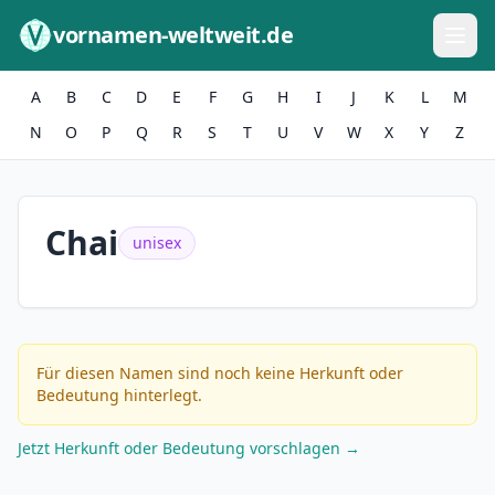
Zum Inhalt springen
vornamen-weltweit.de
A
B
C
D
E
F
G
H
I
J
K
L
M
N
O
P
Q
R
S
T
U
V
W
X
Y
Z
Chai
unisex
Für diesen Namen sind noch keine Herkunft oder
Bedeutung hinterlegt.
Jetzt Herkunft oder Bedeutung vorschlagen →