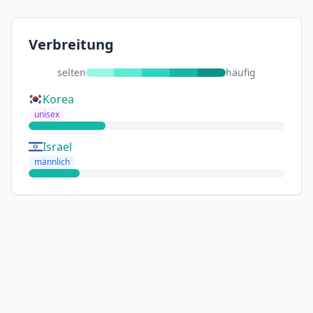
Verbreitung
selten
häufig
Korea
unisex
Israel
männlich