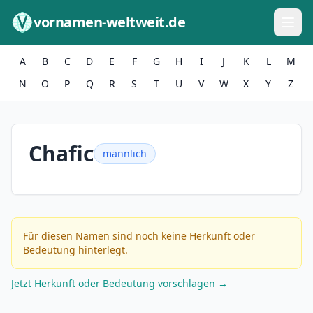
Zum Inhalt springen
vornamen-weltweit.de
A
B
C
D
E
F
G
H
I
J
K
L
M
N
O
P
Q
R
S
T
U
V
W
X
Y
Z
Chafic
männlich
Für diesen Namen sind noch keine Herkunft oder
Bedeutung hinterlegt.
Jetzt Herkunft oder Bedeutung vorschlagen →