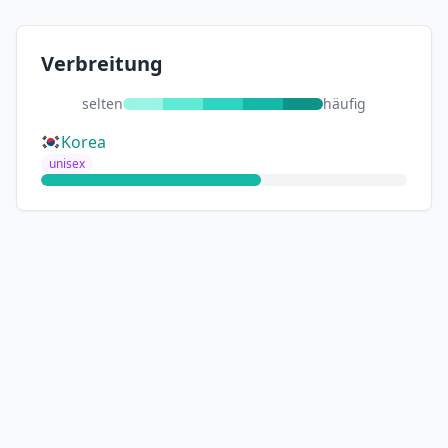
Verbreitung
selten
häufig
Korea
unisex