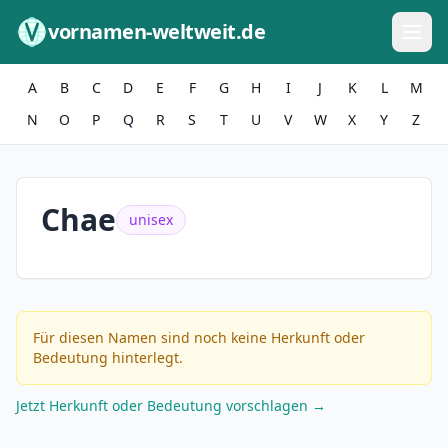
Zum Inhalt springen
vornamen-weltweit.de
A
B
C
D
E
F
G
H
I
J
K
L
M
N
O
P
Q
R
S
T
U
V
W
X
Y
Z
Chae
unisex
Für diesen Namen sind noch keine Herkunft oder
Bedeutung hinterlegt.
Jetzt Herkunft oder Bedeutung vorschlagen →