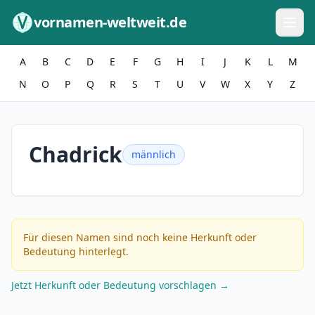
Zum Inhalt springen
vornamen-weltweit.de
A
B
C
D
E
F
G
H
I
J
K
L
M
N
O
P
Q
R
S
T
U
V
W
X
Y
Z
Chadrick
männlich
Für diesen Namen sind noch keine Herkunft oder
Bedeutung hinterlegt.
Jetzt Herkunft oder Bedeutung vorschlagen →