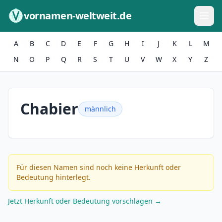
Zum Inhalt springen
vornamen-weltweit.de
A
B
C
D
E
F
G
H
I
J
K
L
M
N
O
P
Q
R
S
T
U
V
W
X
Y
Z
Chabier
männlich
Für diesen Namen sind noch keine Herkunft oder
Bedeutung hinterlegt.
Jetzt Herkunft oder Bedeutung vorschlagen →