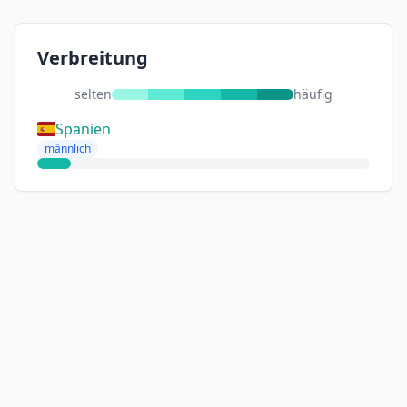
Verbreitung
selten
häufig
Spanien
männlich