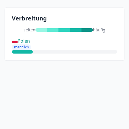
Verbreitung
selten
häufig
Polen
männlich