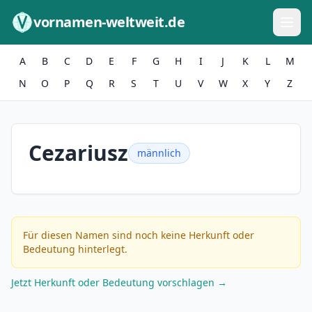
Zum Inhalt springen
vornamen-weltweit.de
A
B
C
D
E
F
G
H
I
J
K
L
M
N
O
P
Q
R
S
T
U
V
W
X
Y
Z
Cezariusz
männlich
Für diesen Namen sind noch keine Herkunft oder
Bedeutung hinterlegt.
Jetzt Herkunft oder Bedeutung vorschlagen →