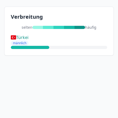
Verbreitung
selten
häufig
Türkei
männlich