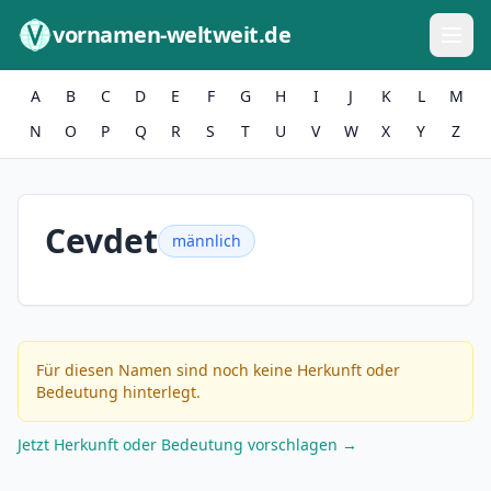
Zum Inhalt springen
vornamen-weltweit.de
A
B
C
D
E
F
G
H
I
J
K
L
M
N
O
P
Q
R
S
T
U
V
W
X
Y
Z
Cevdet
männlich
Für diesen Namen sind noch keine Herkunft oder
Bedeutung hinterlegt.
Jetzt Herkunft oder Bedeutung vorschlagen →