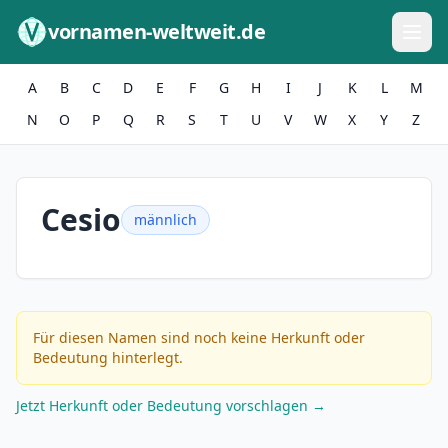
Zum Inhalt springen
vornamen-weltweit.de
A
B
C
D
E
F
G
H
I
J
K
L
M
N
O
P
Q
R
S
T
U
V
W
X
Y
Z
Cesio
männlich
Für diesen Namen sind noch keine Herkunft oder
Bedeutung hinterlegt.
Jetzt Herkunft oder Bedeutung vorschlagen →