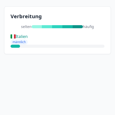
Verbreitung
selten
häufig
Italien
männlich