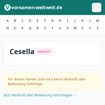
Zum Inhalt springen
vornamen-weltweit.de
A
B
C
D
E
F
G
H
I
J
K
L
M
N
O
P
Q
R
S
T
U
V
W
X
Y
Z
Cesella
weiblich
Für diesen Namen sind noch keine Herkunft oder
Bedeutung hinterlegt.
Jetzt Herkunft oder Bedeutung vorschlagen →