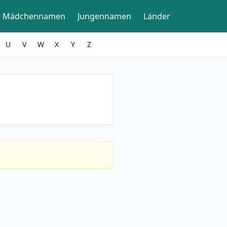
Mädchennamen
Jungennamen
Länder
U
V
W
X
Y
Z