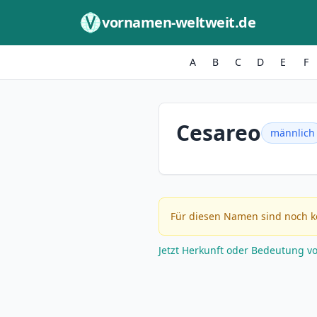
Zum Inhalt springen
vornamen-weltweit.de
A
B
C
D
E
F
Cesareo
männlich
Für diesen Namen sind noch k
Jetzt Herkunft oder Bedeutung v