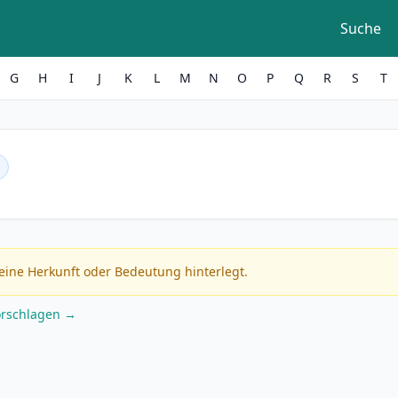
Suche
G
H
I
J
K
L
M
N
O
P
Q
R
S
T
eine Herkunft oder Bedeutung hinterlegt.
orschlagen →