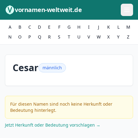
Zum Inhalt springen
vornamen-weltweit.de
A
B
C
D
E
F
G
H
I
J
K
L
M
N
O
P
Q
R
S
T
U
V
W
X
Y
Z
Cesar
männlich
Für diesen Namen sind noch keine Herkunft oder
Bedeutung hinterlegt.
Jetzt Herkunft oder Bedeutung vorschlagen →