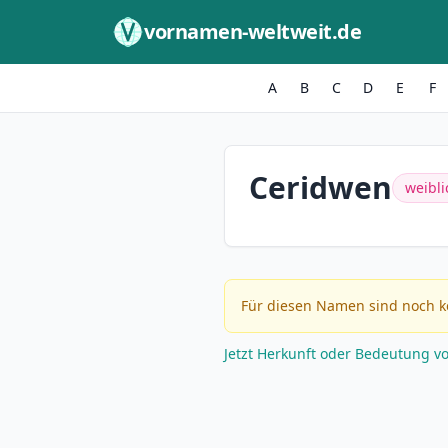
Zum Inhalt springen
vornamen-weltweit.de
A
B
C
D
E
F
Ceridwen
weibli
Für diesen Namen sind noch k
Jetzt Herkunft oder Bedeutung v