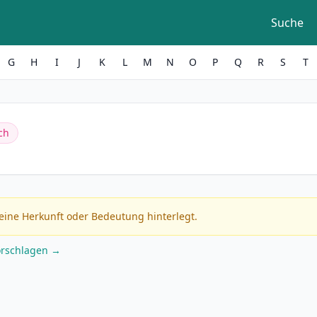
Suche
G
H
I
J
K
L
M
N
O
P
Q
R
S
T
ch
eine Herkunft oder Bedeutung hinterlegt.
orschlagen →