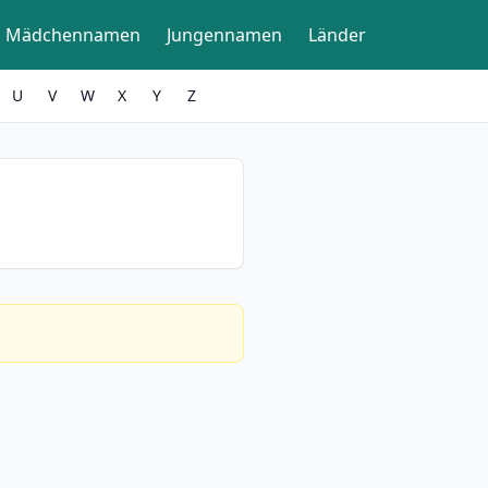
Mädchennamen
Jungennamen
Länder
U
V
W
X
Y
Z