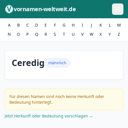
Zum Inhalt springen
vornamen-weltweit.de
A
B
C
D
E
F
G
H
I
J
K
L
M
N
O
P
Q
R
S
T
U
V
W
X
Y
Z
Ceredig
männlich
Für diesen Namen sind noch keine Herkunft oder
Bedeutung hinterlegt.
Jetzt Herkunft oder Bedeutung vorschlagen →