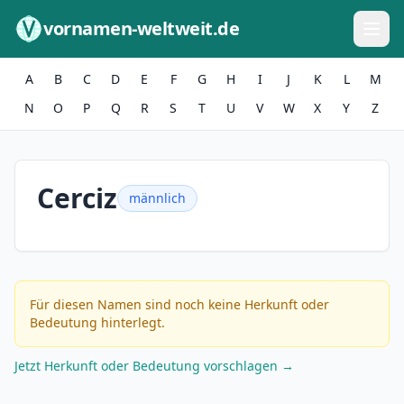
Zum Inhalt springen
vornamen-weltweit.de
A
B
C
D
E
F
G
H
I
J
K
L
M
N
O
P
Q
R
S
T
U
V
W
X
Y
Z
Cerciz
männlich
Für diesen Namen sind noch keine Herkunft oder
Bedeutung hinterlegt.
Jetzt Herkunft oder Bedeutung vorschlagen →