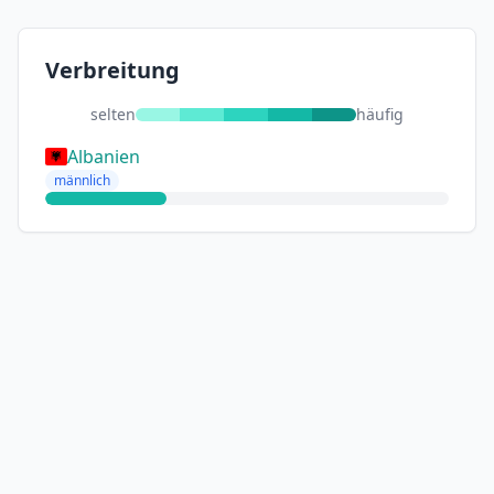
Verbreitung
selten
häufig
Albanien
männlich