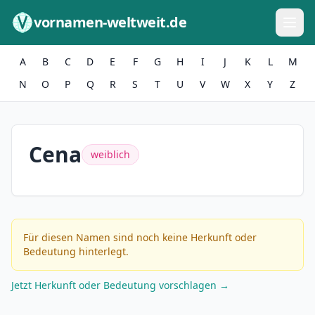
Zum Inhalt springen
vornamen-weltweit.de
A
B
C
D
E
F
G
H
I
J
K
L
M
N
O
P
Q
R
S
T
U
V
W
X
Y
Z
Cena
weiblich
Für diesen Namen sind noch keine Herkunft oder
Bedeutung hinterlegt.
Jetzt Herkunft oder Bedeutung vorschlagen →