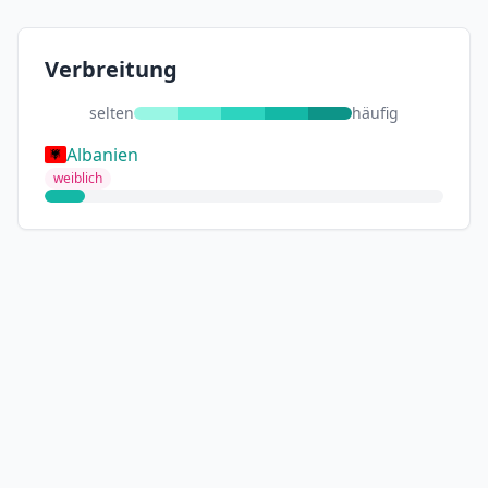
Verbreitung
selten
häufig
Albanien
weiblich