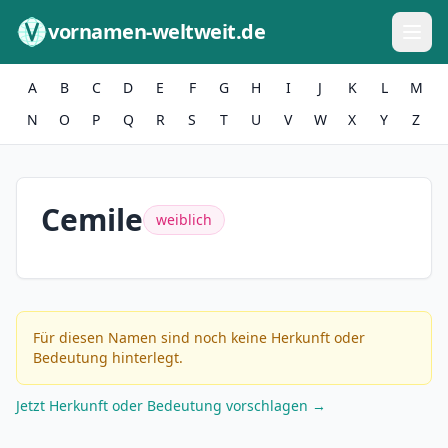
Zum Inhalt springen
vornamen-weltweit.de
A
B
C
D
E
F
G
H
I
J
K
L
M
N
O
P
Q
R
S
T
U
V
W
X
Y
Z
Cemile
weiblich
Für diesen Namen sind noch keine Herkunft oder
Bedeutung hinterlegt.
Jetzt Herkunft oder Bedeutung vorschlagen →