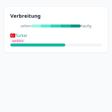
Verbreitung
selten
häufig
Türkei
weiblich