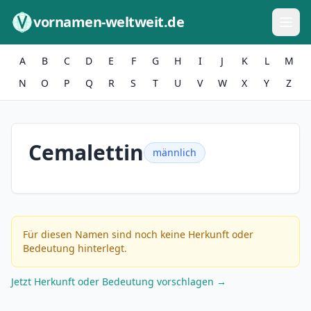
Zum Inhalt springen
vornamen-weltweit.de
A
B
C
D
E
F
G
H
I
J
K
L
M
N
O
P
Q
R
S
T
U
V
W
X
Y
Z
Cemalettin
männlich
Für diesen Namen sind noch keine Herkunft oder
Bedeutung hinterlegt.
Jetzt Herkunft oder Bedeutung vorschlagen →