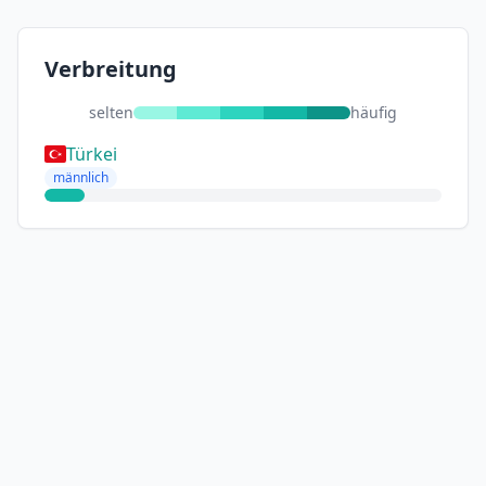
Verbreitung
selten
häufig
Türkei
männlich