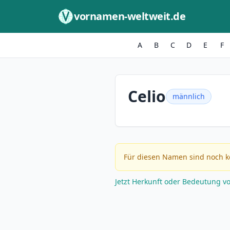
Zum Inhalt springen
vornamen-weltweit.de
A
B
C
D
E
F
Celio
männlich
Für diesen Namen sind noch k
Jetzt Herkunft oder Bedeutung v