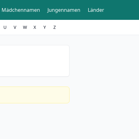
Mädchennamen
Jungennamen
Länder
U
V
W
X
Y
Z