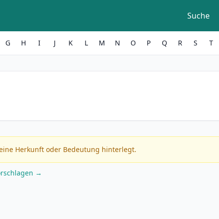
Suche
G
H
I
J
K
L
M
N
O
P
Q
R
S
T
eine Herkunft oder Bedeutung hinterlegt.
orschlagen →