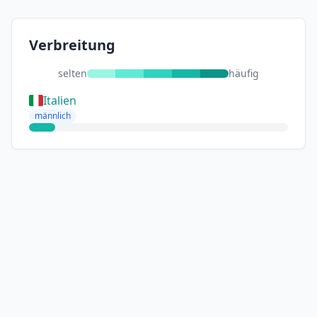
Verbreitung
selten
häufig
Italien
männlich