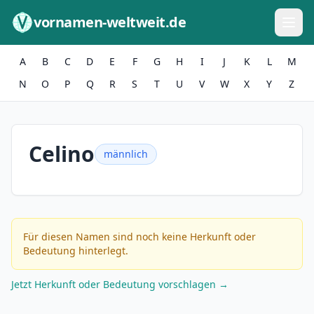
Zum Inhalt springen
vornamen-weltweit.de
A
B
C
D
E
F
G
H
I
J
K
L
M
N
O
P
Q
R
S
T
U
V
W
X
Y
Z
Celino
männlich
Für diesen Namen sind noch keine Herkunft oder
Bedeutung hinterlegt.
Jetzt Herkunft oder Bedeutung vorschlagen →